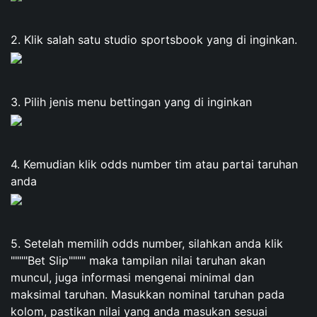
2. Klik salah satu studio sportsbook yang di inginkan.
3. Pilih jenis menu bettingan yang di inginkan
4. Kemudian klik odds number tim atau partai taruhan
anda
5. Setelah memilih odds number, silahkan anda klik
""""Bet Slip"""" maka tampilan nilai taruhan akan
muncul, juga informasi mengenai minimal dan
maksimal taruhan. Masukkan nominal taruhan pada
kolom, pastikan nilai yang anda masukan sesuai