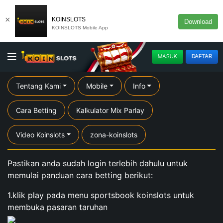
×
KOINSLOTS
Download
KOINSLOTS Mobile App
MASUK
DAFTAR
Tentang Kami
Mobile
Info
Cara Betting
Kalkulator Mix Parlay
Video Koinslots
zona-koinslots
Pastikan anda sudah login terlebih dahulu untuk
memulai panduan cara betting berikut:
1.klik play pada menu sportsbook koinslots untuk
membuka pasaran taruhan