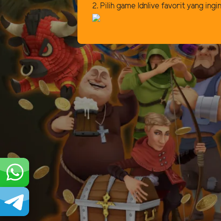
2. Pilih game Idnlive favorit yang ingi