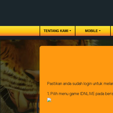
TENTANG KAMI
MOBILE
Pastikan anda sudah login untuk mela
1. Pilih menu game IDNLIVE pada bera