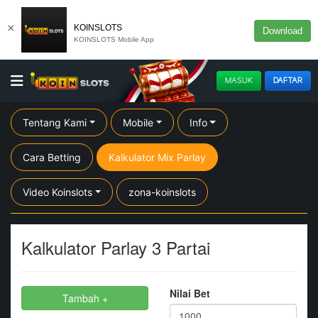
×
KOINSLOTS
Download
KOINSLOTS Mobile App
MASUK
DAFTAR
Tentang Kami
Mobile
Info
Cara Betting
Kalkulator Mix Parlay
Video Koinslots
zona-koinslots