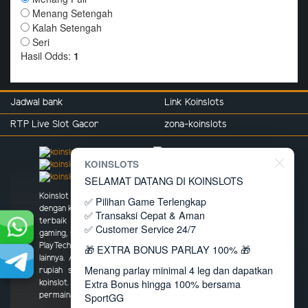
Jadwal bank
Link Koinslots
RTP Live Slot Gacor
zona-koinslots
KOINSLOTS
SELAMAT DATANG DI KOINSLOTS
Koinslot menghadirkan beberapa permainan live casino
✅ Pilihan Game Terlengkap
dengan kerjasama melalui beberapa provider judi online
✅ Transaksi Cepat & Aman
terbaik di dunia, misalnya pragmatic play, evolution
✅ Customer Service 24/7
gaming, sbobet casino, WM Casino, Sexy Gaming, eBet,
PlayTech, dan berbagai macam jenis provider terbaik
🎁 EXTRA BONUS PARLAY 100% 🎁
lainnya. Anda bisa melalukan betting mulai dari Rp 5rb
Menang parlay minimal 4 leg dan dapatkan
rupiah saja untuk dapat mencoba bermain di situs
Extra Bonus hingga 100% bersama
koinslot. Cukup gunakan 1 ID saja untuk semua jenis
SportGG
permainan.