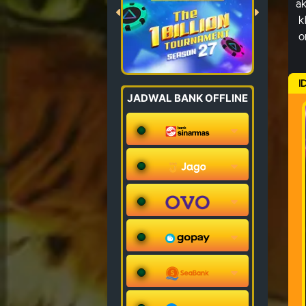
a
k
o
I
JADWAL BANK OFFLINE