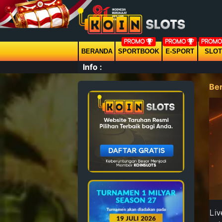
PROMO
PROMO
PROM
BERANDA
SPORTBOOK
E-SPORT
SLO
Info :
Be
Liv