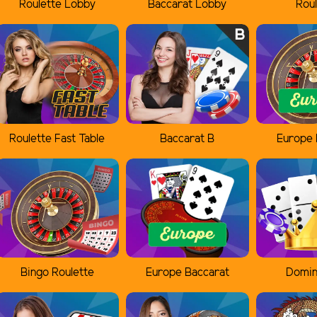
Roulette Lobby
Baccarat Lobby
Rou
Roulette Fast Table
Baccarat B
Europe 
Bingo Roulette
Europe Baccarat
Domin