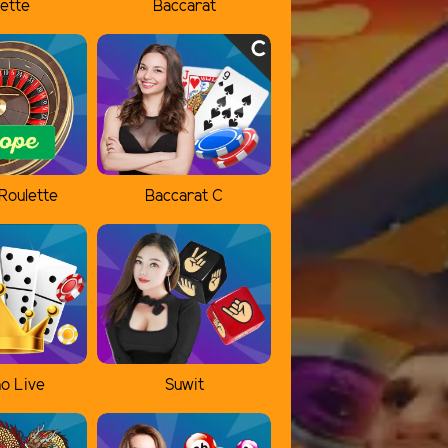
lette
Baccarat
Roulette
Baccarat C
o Live
Suwit