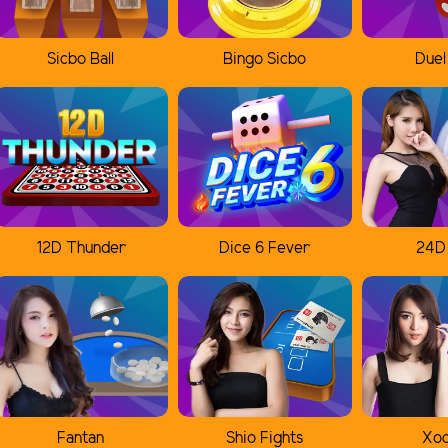
Sicbo Ball
Bingo Sicbo
Duel
12D Thunder
Dice 6 Fever
24D
Fantan
Shio Fights
Xoc