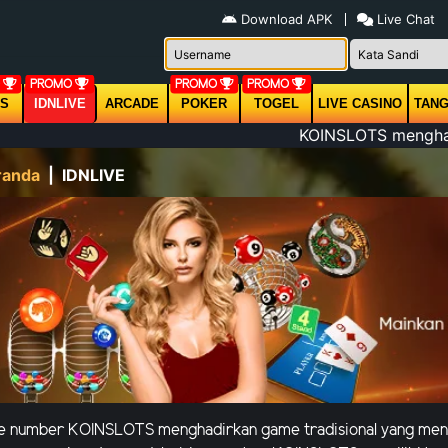
Download APK
Live Chat
O
PROMO
PROMO
PROMO
TS
IDNLIVE
ARCADE
POKER
TOGEL
LIVE CASINO
TAN
KOINSLOTS menghadirkan sistem DEPOSIT YANG S
randa
IDNLIVE
e number KOINSLOTS menghadirkan game tradisional yang mening