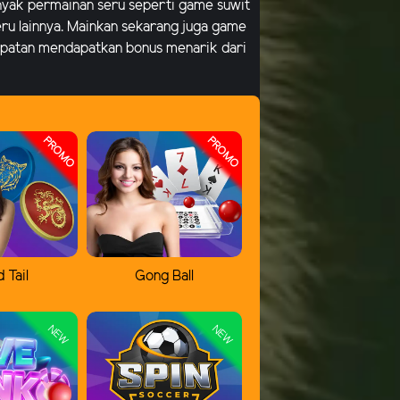
yak permainan seru seperti game suwit
ru lainnya. Mainkan sekarang juga game
empatan mendapatkan bonus menarik dari
PROMO
PROMO
 Tail
Gong Ball
NEW
NEW