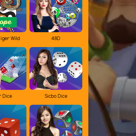
iger Wild
48D
r Dice
Sicbo Dice