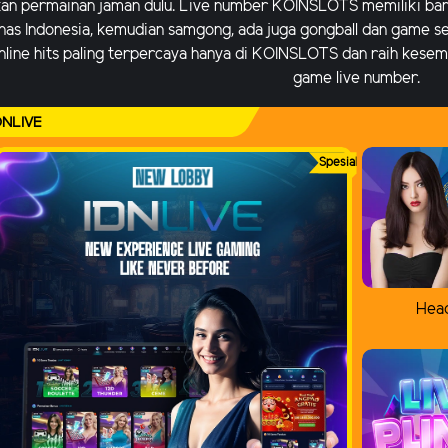
kan permainan jaman dulu. Live number KOINSLOTS memiliki ban
has Indonesia, kemudian samgong, ada juga gongball dan game se
nline hits paling terpercaya hanya di KOINSLOTS dan raih kes
game live number.
DNLIVE
Spesial
Head